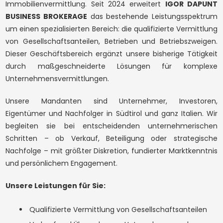
Immobilienvermittlung. Seit 2024 erweitert
IGOR DAPUNT
BUSINESS BROKERAGE
das bestehende Leistungsspektrum
um einen spezialisierten Bereich: die qualifizierte Vermittlung
WISHLIST
BROSCHÜRE
von Gesellschaftsanteilen, Betrieben und Betriebszweigen.
Geschäftsfeld
Dieser Geschäftsbereich ergänzt unsere bisherige Tätigkeit
durch maßgeschneiderte Lösungen für komplexe
NEWSLETTER
KONTAKT
Unternehmensvermittlungen.
Gesundheitswesen
Handel
Unsere Mandanten sind Unternehmer, Investoren,
Industrie und Produktion
Tourismus, Freizeit & Gastronomie
Eigentümer und Nachfolger in Südtirol und ganz Italien. Wir
begleiten sie bei entscheidenden unternehmerischen
Schritten – ob Verkauf, Beteiligung oder strategische
Objektart
Nachfolge – mit größter Diskretion, fundierter Marktkenntnis
und persönlichem Engagement.
Beliebig
Gesellschaftsanteile
Unsere Leistungen für Sie:
Betrieb
Betriebszweig
Q
ualifizierte Vermittlung von Gesellschaftsanteilen