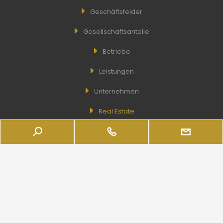
Geschäftsfelder
Gesellschaftsanteile
Betriebe
Leistungen
Unternehmen
Real Estate
NÜTZLICHE LINKS
Wishlist
Broschüre
Newsletter