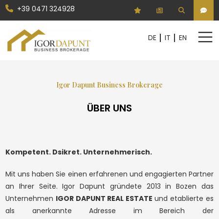
+39 0471 324928
Kodex
DE
IT
EN
DE
IT
EN
Vertrag
Igor Dapunt Business Brokerage
HOME
Beliebig
Kaufen
ÜBER UNS
GESCHÄFTSFELDER
GESELLSCHAFTSANTEILE
Wählen Sie aus, wo gesucht werden soll
BETRIEBE
Kompetent. Dsikret. Unternehmerisch.
Provinzwahl
LEISTUNGEN
Mit uns haben Sie einen erfahrenen und engagierten Partner
an Ihrer Seite. Igor Dapunt gründete 2013 in Bozen das
UNTERNEHMEN
Gemeindenwahl
Unternehmen
IGOR DAPUNT REAL ESTATE
und etablierte es
als anerkannte Adresse im Bereich der
REAL ESTATE