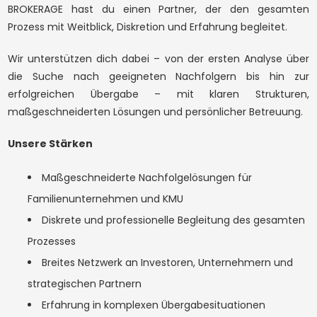
BROKERAGE hast du einen Partner, der den gesamten
Prozess mit Weitblick, Diskretion und Erfahrung begleitet.
WISHLIST
BROSCHÜRE
Wir unterstützen dich dabei – von der ersten Analyse über
Geschäftsfeld
die Suche nach geeigneten Nachfolgern bis hin zur
erfolgreichen Übergabe – mit klaren Strukturen,
NEWSLETTER
KONTAKT
maßgeschneiderten Lösungen und persönlicher Betreuung.
Gesundheitswesen
Handel
Unsere Stärken
Industrie und Produktion
Tourismus, Freizeit & Gastronomie
Maßgeschneiderte Nachfolgelösungen für
Familienunternehmen und KMU
Objektart
Diskrete und professionelle Begleitung des gesamten
Prozesses
Beliebig
Gesellschaftsanteile
Breites Netzwerk an Investoren, Unternehmern und
strategischen Partnern
Betrieb
Betriebszweig
Erfahrung in komplexen Übergabesituationen