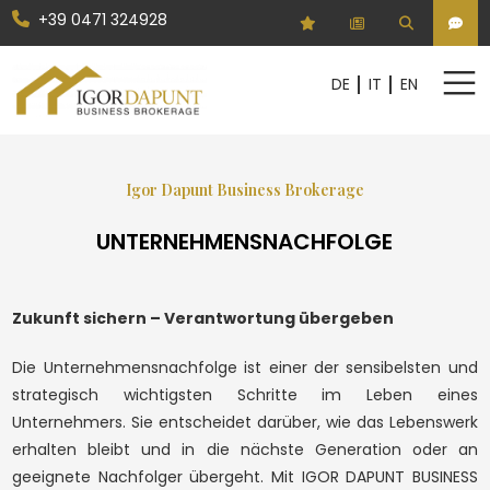
+39 0471 324928
Kodex
DE
IT
EN
DE
IT
EN
Vertrag
Igor Dapunt Business Brokerage
HOME
Beliebig
Kaufen
UNTERNEHMENSNACHFOLGE
GESCHÄFTSFELDER
GESELLSCHAFTSANTEILE
Wählen Sie aus, wo gesucht werden soll
Zukunft sichern – Verantwortung übergeben
BETRIEBE
Provinzwahl
Die Unternehmensnachfolge ist einer der sensibelsten und
LEISTUNGEN
strategisch wichtigsten Schritte im Leben eines
Unternehmers. Sie entscheidet darüber, wie das Lebenswerk
UNTERNEHMEN
Gemeindenwahl
erhalten bleibt und in die nächste Generation oder an
REAL ESTATE
geeignete Nachfolger übergeht. Mit IGOR DAPUNT BUSINESS