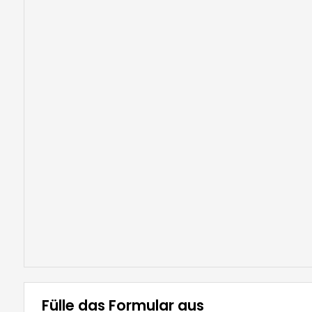
Geschäftsfeld
Gesundheitswesen
WISHLIST
Industrie und Produktion
NEWSLETTER
Objektart
Beliebig
Betrieb
Fülle das Formular aus