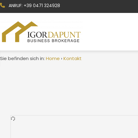
ANRUF:
+39 0471 324928
Kodex
Vertrag
Sie befinden sich in:
Home
Kontakt
›
Beliebig
Wählen Sie aus, wo gesucht werden soll
Provinzwahl
Gemeindenwahl