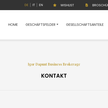
DE
IT
EN
WISHLIST
BROSCHÜ
HOME
GESCHÄFTSFELDER
GESELLSCHAFTSANTEILE
DE
IT
EN
Kaufen
HOME
Igor Dapunt Business Brokerage
GESCHÄFTSFELDER
KONTAKT
GESELLSCHAFTSANTEILE
BETRIEBE
LEISTUNGEN
UNTERNEHMEN