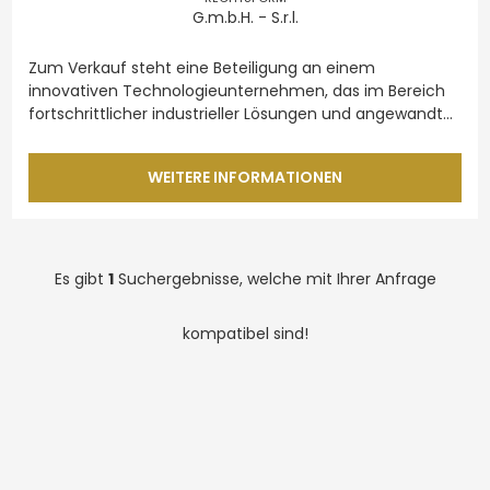
G.m.b.H. - S.r.l.
Preis
Zum Verkauf steht eine Beteiligung an einem 
innovativen Technologieunternehmen, das im Bereich 
fortschrittlicher industrieller Lösungen und angewandter 
Ingenieurtechnik tätig ist.
Das Unternehmen beschäftigt sich mit der Entwicklung 
WEITERE INFORMATIONEN
und Implementierung eigener technologischer 
Konzepte, die auf eine Verbesserung der 
Energieeffizienz, der industriellen Leistungsfähigkeit 
sowie der Nachhaltigkeit abzielen. Die entwickelten 
Technologien verfügen über potenzielle 
Es gibt
1
Suchergebnisse, welche mit Ihrer Anfrage
Einsatzmöglichkeiten in verschiedenen industriellen 
Anwendungsbereichen.
kompatibel sind!
Das Unternehmen befindet sich derzeit in einer 
Wachstums- und Entwicklungsphase und profitiert von 
technischer Expertise sowie laufenden 
Innovationsaktivitäten. Gegenstand dieser 
Investitionsmöglichkeit ist der Erwerb einer 
Minderheitsbeteiligung, wodurch Investoren an der 
zukünftigen Entwicklung und Vermarktung der 