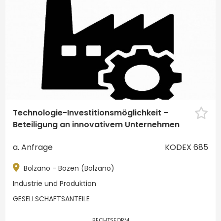
WISHLIST
BROSCHÜRE
Geschäftsfeld
NEWSLETTER
KONTAKT
Gesundheitswesen
Handel
Industrie und Produktion
Tourismus, Freizeit & Gastronomie
Zum
Technologie-Investitionsmöglichkeit –
Beteiligung an innovativem Unternehmen
Objektart
a. Anfrage
KODEX 685
Bolzano - Bozen (Bolzano)
Beliebig
Gesellschaftsanteile
Industrie und Produktion
Betrieb
Betriebszweig
GESELLSCHAFTSANTEILE
RECHTSFORM