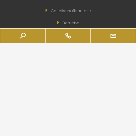
Gesellschaftsanteile
Betriebe
Leistungen
Unternehmen
Real Estate
NÜTZLICHE LINKS
Wishlist
Broschüre
Newsletter
Kontakt