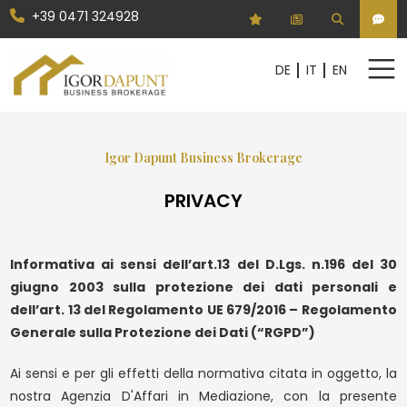
+39 0471 324928
Codice
DE
IT
EN
DE
IT
EN
Contratto
Igor Dapunt Business Brokerage
HOME
Qualsiasi
Vendita
PRIVACY
SETTORI DI ATTIVITÀ
QUOTE SOCIETARIE
Scegli dove cercare
Informativa ai sensi dell’art.13 del D.Lgs. n.196 del 30
AZIENDE
giugno 2003 sulla protezione dei dati personali e
Scegli la provincia
dell’art. 13 del Regolamento UE 679/2016 – Regolamento
SERVIZI
Generale sulla Protezione dei Dati (“RGPD”)
AZIENDA
Scegli il comune
Ai sensi e per gli effetti della normativa citata in oggetto, la
REAL ESTATE
nostra Agenzia D'Affari in Mediazione, con la presente