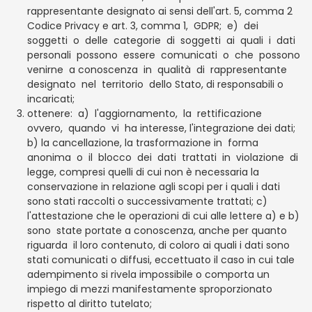
rappresentante designato ai sensi dell'art. 5, comma 2
Codice Privacy e art. 3, comma 1,
GDPR;
e)
dei
soggetti
o
delle
categorie
di
soggetti
ai
quali
i
dati
personali
possono
essere
comunicati
o
che
possono
venirne
a conoscenza
in
qualità
di
rappresentante
designato
nel
territorio
dello Stato, di responsabili o
incaricati;
ottenere:
a)
l'aggiornamento,
la
rettificazione
ovvero,
quando
vi
ha interesse, l'integrazione dei dati;
b) la cancellazione, la trasformazione in
forma
anonima
o
il
blocco
dei
dati
trattati
in
violazione
di
legge, compresi quelli di cui non è necessaria la
conservazione in relazione agli scopi per i quali i dati
sono stati raccolti o successivamente trattati; c)
l'attestazione che le operazioni di cui alle lettere a) e b)
sono
state portate a conoscenza, anche per quanto
riguarda
il loro contenuto, di coloro ai quali i dati sono
stati comunicati o diffusi, eccettuato il caso in cui tale
adempimento si rivela impossibile o comporta un
impiego di mezzi manifestamente sproporzionato
rispetto al diritto tutelato;