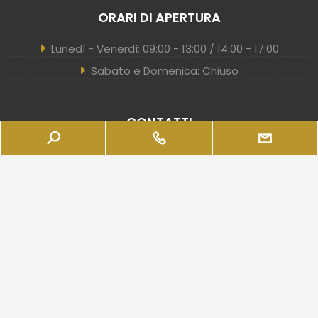
ORARI DI APERTURA
Lunedì - Venerdì: 09:00 - 13:00 / 14:00 - 17:00
Sabato e Domenica: Chiuso
CONTATTI
Via Leonardo da Vinci, 16
39100 Bolzano (BZ) - I
+39 0471 324928
businessbrokerage@igordapunt.com
PEC: realimmotions@pec.it
bbr.igordapunt.com