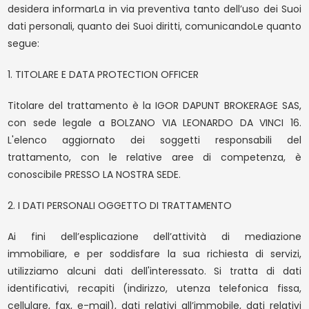
desidera informarLa in via preventiva tanto dell’uso dei Suoi
dati personali, quanto dei Suoi diritti, comunicandoLe quanto
segue:
WISHLIST
BROCHURE
Settore
1. TITOLARE E DATA PROTECTION OFFICER
NEWSLETTER
CONTATTACI
Titolare del trattamento è la IGOR DAPUNT BROKERAGE SAS,
Assistenza sanitaria
Commercio
con sede legale a BOLZANO VIA LEONARDO DA VINCI 16.
L'elenco aggiornato dei soggetti responsabili del
Industria e produzione
Turismo, tempo libero e ristorazione
trattamento, con le relative aree di competenza, è
conoscibile PRESSO LA NOSTRA SEDE.
Tipologia
2. I DATI PERSONALI OGGETTO DI TRATTAMENTO
Ai fini dell’esplicazione dell’attività di mediazione
Qualsiasi
Quote societarie
immobiliare, e per soddisfare la sua richiesta di servizi,
utilizziamo alcuni dati dell'interessato. Si tratta di dati
Azienda
Ramo Azienda
identificativi, recapiti (indirizzo, utenza telefonica fissa,
cellulare, fax, e-mail), dati relativi all’immobile, dati relativi