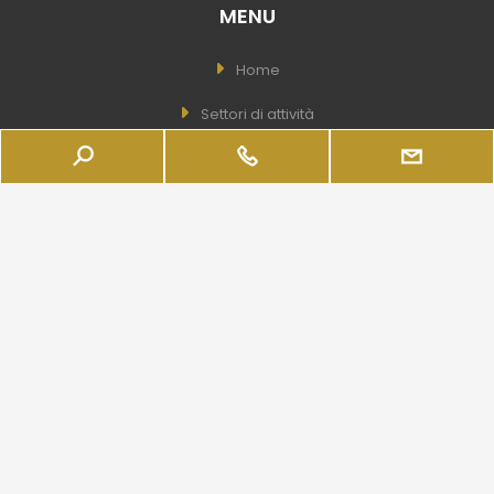
MENU
Home
Settori di attività
Quote Societarie
Aziende
Servizi
Azienda
Real Estate
LINK UTILI
Wishlist