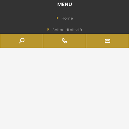
MENU
Home
Settori di attività
Quote Societarie
Aziende
Servizi
Azienda
Real Estate
LINK UTILI
Wishlist