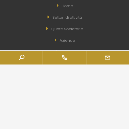
Home
Settori di attività
Quote Societarie
Aziende
Servizi
Azienda
Real Estate
LINK UTILI
Wishlist
Brochure