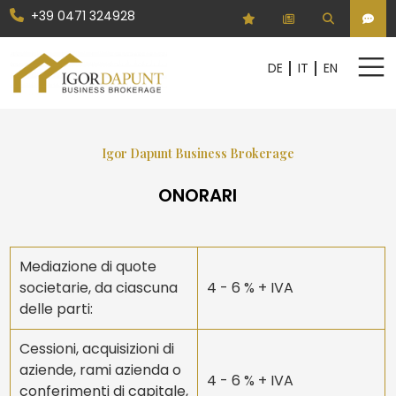
+39 0471 324928
Codice
DE
IT
EN
DE
IT
EN
Contratto
Igor Dapunt Business Brokerage
HOME
Qualsiasi
Vendita
ONORARI
SETTORI DI ATTIVITÀ
QUOTE SOCIETARIE
Scegli dove cercare
Mediazione di quote
AZIENDE
societarie, da ciascuna
4 - 6 % + IVA
Scegli la provincia
delle parti:
SERVIZI
AZIENDA
Cessioni, acquisizioni di
Scegli il comune
aziende, rami azienda o
4 - 6 % + IVA
REAL ESTATE
conferimenti di capitale,