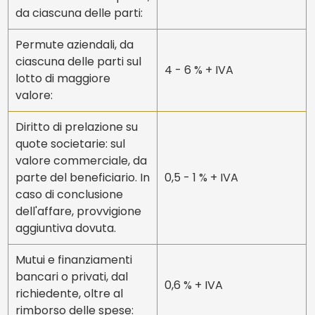
da ciascuna delle parti:
Permute aziendali, da
WISHLIST
BROCHURE
ciascuna delle parti sul
4 - 6 % + IVA
Settore
lotto di maggiore
NEWSLETTER
CONTATTACI
valore:
Assistenza sanitaria
Commercio
Diritto di prelazione su
quote societarie: sul
Industria e produzione
Turismo, tempo libero e ristorazione
valore commerciale, da
parte del beneficiario. In
0,5 - 1 % + IVA
caso di conclusione
Tipologia
dell'affare, provvigione
aggiuntiva dovuta.
Qualsiasi
Quote societarie
Mutui e finanziamenti
bancari o privati, dal
Azienda
Ramo Azienda
0,6 % + IVA
richiedente, oltre al
rimborso delle spese: